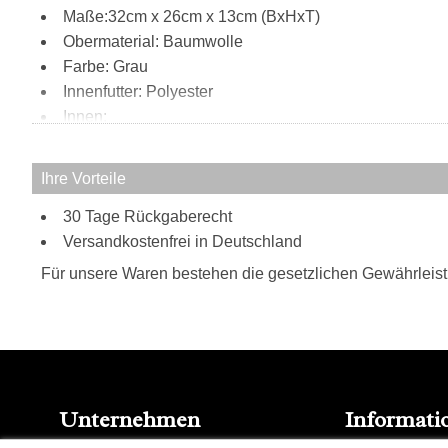
Maße:32cm x 26cm x 13cm (BxHxT)
Obermaterial: Baumwolle
Farbe: Grau
Innenfutter: Polyester
Innen:
Hauptfach
Organiser für Stifte und Handy
Ihre Vorteile
Außen:
30 Tage Rückgaberecht
2 Steckfächer und 2 Reißverschlussfächer vorne
Tragweise:
Versandkostenfrei in Deutschland
Henkel
Für unsere Waren bestehen die gesetzlichen Gewährleis
Schulterriemen
Besonderheiten:
gewachstes Canvas
verstell- und abnehmbarer Schulterriemen
Unternehmen
Informati