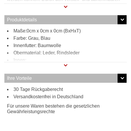
Schultergurt kann diese Henkeltasche bequem zur
Umhängetasche umfunktioniert werden und ist somit der
perfekte Begleiter. Hergestellt ist diese Tasche aus Leder.
Produktdetails
Maße:0cm x 0cm x 0cm (BxHxT)
Farbe: Grau, Blau
Innenfutter: Baumwolle
Obermaterial: Leder, Rindsleder
Innen:
1 Reißverschlussfach
2 Steckfächer
Ihre Vorteile
Tragweise:
30 Tage Rückgaberecht
Henkel
Versandkostenfrei in Deutschland
Schulterriemen
Besonderheiten:
Für unsere Waren bestehen die gesetzlichen
verstell- und abnehmbarer Schultergurt
Gewährleistungsrechte