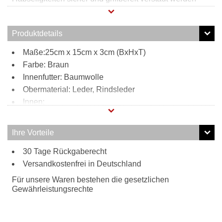
können. Durch den verstell- und abnehmbaren
Schultergurt kann diese Clutch ganz bequem zur
Umhängetasche umfunktioniert werden, und passt somit
Produktdetails
zu jedem Anlass.
Maße:25cm x 15cm x 3cm (BxHxT)
Farbe: Braun
Innenfutter: Baumwolle
Obermaterial: Leder, Rindsleder
Innen:
3 Reißverschlussfächer
3 Steckfächer
Ihre Vorteile
Außen:
30 Tage Rückgaberecht
1 Reißverschlussfach
Tragweise:
Versandkostenfrei in Deutschland
Clutch
Für unsere Waren bestehen die gesetzlichen
Schulterriemen
Gewährleistungsrechte
Besonderheiten:
verstell- und abnehmbarer Schultergurt