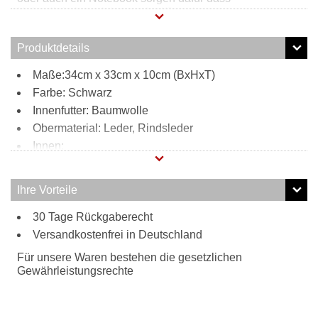
Habseligkeiten sicher und griffbereit verstaut werden
können. Außen befinden sich drei weitere
Reißverschlussfächer sowie zwei Steckfächer welche für
Produktdetails
zusätzlichen Stauraum sorgen. Durch den verstell- und
abnehmbaren Schultergurt kann diese Henkeltasche
Maße:34cm x 33cm x 10cm (BxHxT)
bequem zur Umhängetasche umfunktioniert werden.
Farbe: Schwarz
Innenfutter: Baumwolle
Obermaterial: Leder, Rindsleder
Innen:
2 Steckfächer
2 Stiftschlaufen
Ihre Vorteile
1 großes Steckfach
Außen:
30 Tage Rückgaberecht
Versandkostenfrei in Deutschland
3 Reißverschlussfächer
2 Steckfächer
Für unsere Waren bestehen die gesetzlichen
Tragweise:
Gewährleistungsrechte
Henkel
Schulterriemen