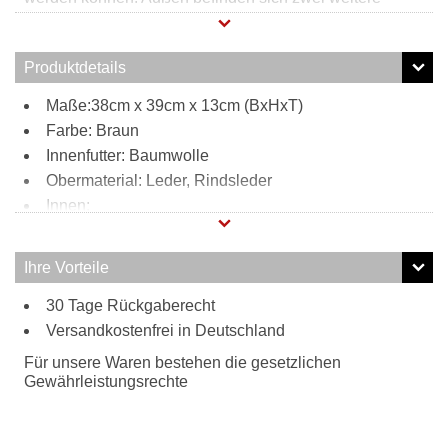
Reißverschlussfächer welche für zusätzlichen Stauraum
sorgen. Hergestellt ist dieser Shopper aus hochwertigem
Rindsleder. Durch den verstell- und abnehmbaren
Produktdetails
Schultergurt kann diese Henkeltasche bequem zur
Umhängetasche umfunktioniert werden.
Maße:38cm x 39cm x 13cm (BxHxT)
Farbe: Braun
Innenfutter: Baumwolle
Obermaterial: Leder, Rindsleder
Innen:
1 Reißverschlussfach
1 Steckfach
Ihre Vorteile
Außen:
30 Tage Rückgaberecht
2 Reißverschlussfächer
Tragweise:
Versandkostenfrei in Deutschland
Henkel
Für unsere Waren bestehen die gesetzlichen
Schulterriemen
Gewährleistungsrechte
Besonderheiten:
verstell- und abnehmbarer Schultergurt