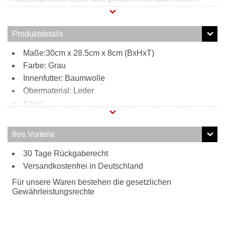
können. Außen befinden sich auf der Vor- und Rückseite
der Tasche weitere Steckfächer, die für zusätzlichen
Stauraum sorgen. Durch den verstell- und abnehmbaren
Produktdetails
Schultergurt, kann diese Henkeltasche bequem zur
Umhängetasche umfunktioniert werden.
Maße:30cm x 28.5cm x 8cm (BxHxT)
Farbe: Grau
Innenfutter: Baumwolle
Obermaterial: Leder
Innen:
1 Reißverschlussfach
2 Steckfächer
Ihre Vorteile
2 Stifthalter
Außen:
30 Tage Rückgaberecht
Versandkostenfrei in Deutschland
1 Reißverschlussfach
1 Einsteckfach mit Magnetverschluss
Für unsere Waren bestehen die gesetzlichen
Tragweise:
Gewährleistungsrechte
Henkel
Schulterriemen