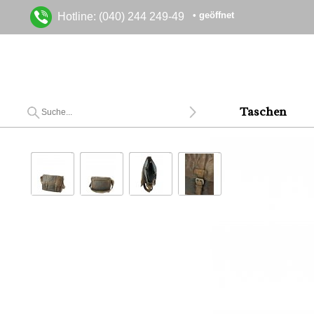
• geöffnet
Hotline: (040) 244 249-49
Taschen