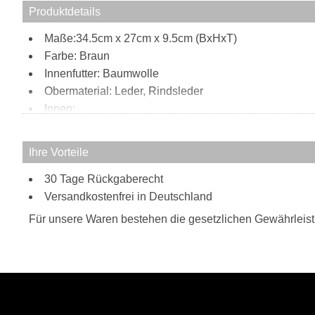
Produktdetails
Maße:34.5cm x 27cm x 9.5cm (BxHxT)
Farbe: Braun
Innenfutter: Baumwolle
Obermaterial: Leder, Rindsleder
Innen:
1 Steckfach
1 Handyfach
Ihre Vorteile
2 Stifthalter
30 Tage Rückgaberecht
1 Notebookfach
Außen:
Versandkostenfrei in Deutschland
1 Steckfach vorne
Für unsere Waren bestehen die gesetzlichen Gewährleis
1 Reißverschlussfach hinten
Tragweise:
Schulterriemen
Besonderheiten:
hochwertiges Rindsleder