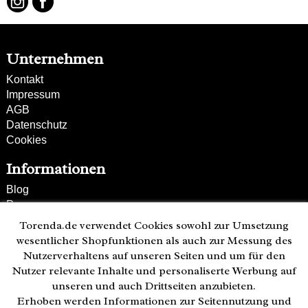
Unternehmen
Kontakt
Impressum
AGB
Datenschutz
Cookies
Informationen
Blog
Presse
Partner
Torenda.de verwendet Cookies sowohl zur Umsetzung
Versand und Zahlung
wesentlicher Shopfunktionen als auch zur Messung des
Bestellung wiederrufen
Nutzerverhaltens auf unseren Seiten und um für den
Nutzer relevante Inhalte und personaliserte Werbung auf
Kunden-Hotline
unseren und auch Drittseiten anzubieten.
(040) 244 249-49
Erhoben werden Informationen zur Seitennutzung und