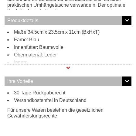
praktischen Umhängetasche verwandeln. Der optimale
Begleiter für jede Frau!
Produktdetails
Maße:34.5cm x 23.5cm x 11cm (BxHxT)
Farbe: Blau
Innenfutter: Baumwolle
Obermaterial: Leder
Innen:
blaues Innenfutter
Reißverschlussfach
Ihre Vorteile
Handysteckfach
30 Tage Rückgaberecht
Steckfach
Tragweise:
Versandkostenfrei in Deutschland
Henkel
Für unsere Waren bestehen die gesetzlichen
Schulterriemen
Gewährleistungsrechte
Besonderheiten:
verstell- und abnehmbarer Schulterriemen