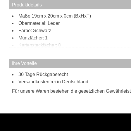
Produktdetails
Maße:19cm x 20cm x 0cm (BxHxT)
Obermaterial: Leder
Farbe: Schwarz
Münzfächer: 1
Kartensteckfächer: 8
Scheinfächer: 2
Innen:
Ihre Vorteile
8 Kartensteckfächer
30 Tage Rückgaberecht
1 Münzfach
Versandkostenfrei in Deutschland
2 Scheinfächer
2 Steckfächer
Für unsere Waren bestehen die gesetzlichen Gewährleis
Außen:
1 Steckfach vorne
1 Reißverschlussfach hinten
Tragweise:
Handgelenkschlaufe