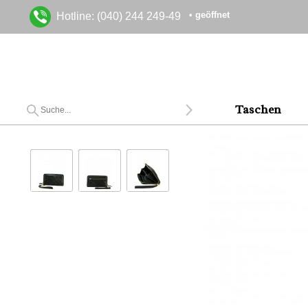
• geöffnet
Hotline: (040) 244 249-49
Taschen