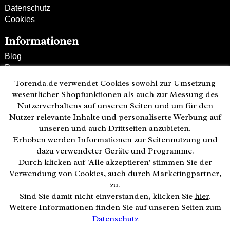
Datenschutz
Cookies
Informationen
Blog
Presse
Partner
Torenda.de verwendet Cookies sowohl zur Umsetzung
Versand und Zahlung
wesentlicher Shopfunktionen als auch zur Messung des
Bestellung wiederrufen
Nutzerverhaltens auf unseren Seiten und um für den
Nutzer relevante Inhalte und personaliserte Werbung auf
Kunden-Hotline
unseren und auch Drittseiten anzubieten.
(040) 244 249-49
Erhoben werden Informationen zur Seitennutzung und
Mo - Fr 08:00 - 18:00
dazu verwendeter Geräte und Programme.
Durch klicken auf 'Alle akzeptieren' stimmen Sie der
Zahlweisen:
Verwendung von Cookies, auch durch Marketingpartner,
zu.
Sind Sie damit nicht einverstanden, klicken Sie
hier
.
Weitere Informationen finden Sie auf unseren Seiten zum
Datenschutz