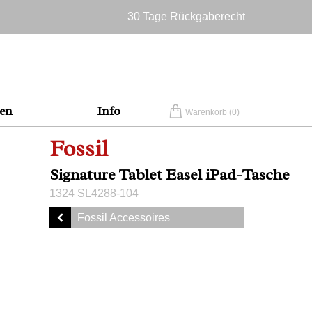
30 Tage Rückgaberecht
Versandkostenfrei in Deutschland
en
Info
Warenkorb (
0
)
Fossil
Signature Tablet Easel iPad-Tasche
1324 SL4288-104
Fossil Accessoires