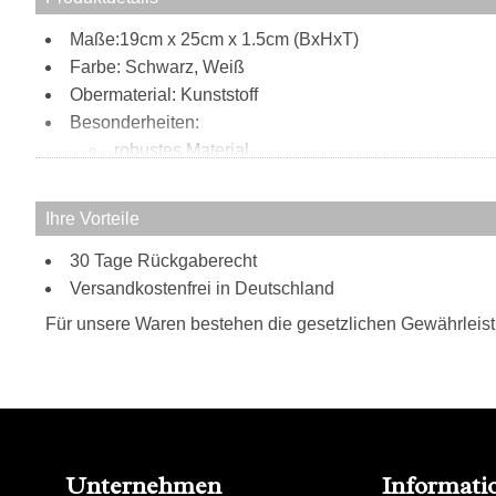
Maße:19cm x 25cm x 1.5cm (BxHxT)
Farbe: Schwarz, Weiß
Obermaterial: Kunststoff
Besonderheiten:
robustes Material
Formstabilität
geeignet für das Apple iPad 2 / 3 / 4
Ihre Vorteile
30 Tage Rückgaberecht
Versandkostenfrei in Deutschland
Für unsere Waren bestehen die gesetzlichen Gewährleis
Unternehmen
Informati