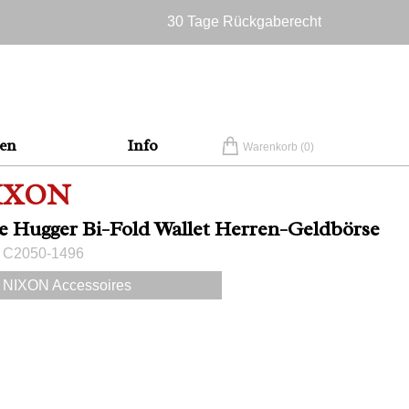
30 Tage Rückgaberecht
Versandkostenfrei in Deutschland
en
Info
Warenkorb (
0
)
IXON
e Hugger Bi-Fold Wallet Herren-Geldbörse
 C2050-1496
NIXON Accessoires