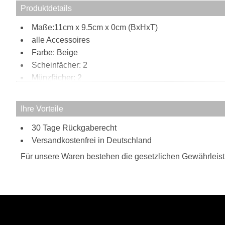
Produktdetails
Maße:11cm x 9.5cm x 0cm (BxHxT)
alle Accessoires
Farbe: Beige
Scheinfächer: 2
Münzfächer: 2
Kartensteckfächer: 5
Innen:
Ihre Vorteile
2 Kartensteckfächer
30 Tage Rückgaberecht
Ausweisfach
Versandkostenfrei in Deutschland
2 größere Steckfächer
Münzfach mit Reißverschluss
Für unsere Waren bestehen die gesetzlichen Gewährleis
Scheinfach
Besonderheiten:
Tier-Print