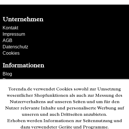
Unternehmen
Kontakt
Impressum
AGB
Datenschutz
Cookies
Informationen
Blog
Presse
Partner
Torenda.de verwendet Cookies sowohl zur Umsetzung
Versand und Zahlung
wesentlicher Shopfunktionen als auch zur Messung des
Bestellung wiederrufen
Nutzerverhaltens auf unseren Seiten und um für den
Nutzer relevante Inhalte und personaliserte Werbung auf
Kunden-Hotline
unseren und auch Drittseiten anzubieten.
(040) 244 249-49
Erhoben werden Informationen zur Seitennutzung und
Mo - Fr 08:00 - 18:00
dazu verwendeter Geräte und Programme.