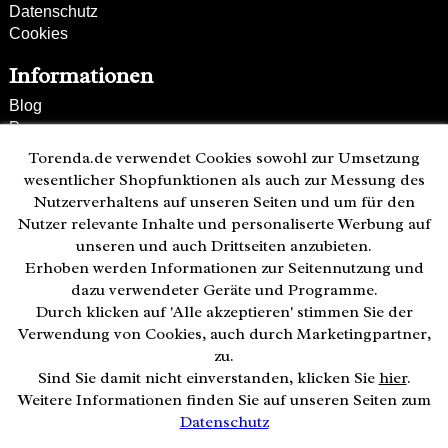
Datenschutz
Cookies
Informationen
Blog
Presse
Partner
Torenda.de verwendet Cookies sowohl zur Umsetzung
Versand und Zahlung
wesentlicher Shopfunktionen als auch zur Messung des
Bestellung wiederrufen
Nutzerverhaltens auf unseren Seiten und um für den
Nutzer relevante Inhalte und personaliserte Werbung auf
Kunden-Hotline
unseren und auch Drittseiten anzubieten.
(040) 244 249-49
Erhoben werden Informationen zur Seitennutzung und
Mo - Fr 08:00 - 18:00
dazu verwendeter Geräte und Programme.
Durch klicken auf 'Alle akzeptieren' stimmen Sie der
Zahlweisen:
Verwendung von Cookies, auch durch Marketingpartner,
zu.
Sind Sie damit nicht einverstanden, klicken Sie
hier
.
Weitere Informationen finden Sie auf unseren Seiten zum
Datenschutz