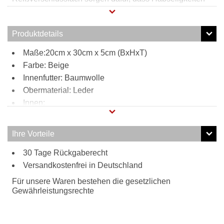
sicher und griffbereit verstaut werden können. Außen
befindet sich auf der Vorderseite ein extra Steckfach für
weiteren Stauraum. außen überzeugt diese Gürteltasche
Produktdetails
die auch als Umhängetasche genutzt werden kann mit
ihrem Vintage-Look.
Maße:20cm x 30cm x 5cm (BxHxT)
Farbe: Beige
Innenfutter: Baumwolle
Obermaterial: Leder
Innen:
1 Steckfach
Außen:
Ihre Vorteile
1 Steckfach vorne
Tragweise:
30 Tage Rückgaberecht
Versandkostenfrei in Deutschland
Schulterriemen
Besonderheiten:
Für unsere Waren bestehen die gesetzlichen
hochwertiges Leder
Gewährleistungsrechte
verstellbarer Gurt