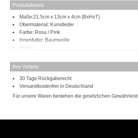
Produktdetails
Maße:21.5cm x 13cm x 4cm (BxHxT)
Obermaterial: Kunstleder
Farbe: Rosa / Pink
Innenfutter: Baumwolle
Innen:
2 Reißverschlussfächer
Außen:
Ihre Vorteile
Reißverschlussfach hinten
30 Tage Rückgaberecht
Steckfach unter dem Überschlag
Tragweise:
Versandkostenfrei in Deutschland
als Clutch
Für unsere Waren bestehen die gesetzlichen Gewährleis
Schulterriemen
Besonderheiten:
2 Hauptfächer getrennt durch ein Reißverschlus
verstell- und abnehmbarer Schulterriemen