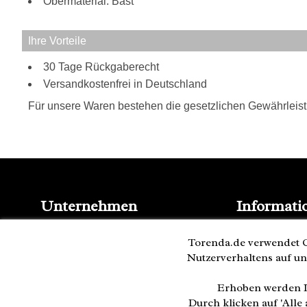
Obermaterial: Bast
Ihre Vorteile
30 Tage Rückgaberecht
Versandkostenfrei in Deutschland
Für unsere Waren bestehen die gesetzlichen Gewährleis
Unternehmen
Informati
Kontakt
Blog
Impressum
Torenda.de verwendet C
Presse
AGB
Nutzerverhaltens auf un
Partner
Datenschutz
Versand und 
Cookies
Erhoben werden I
Bestellung wi
Durch klicken auf 'All