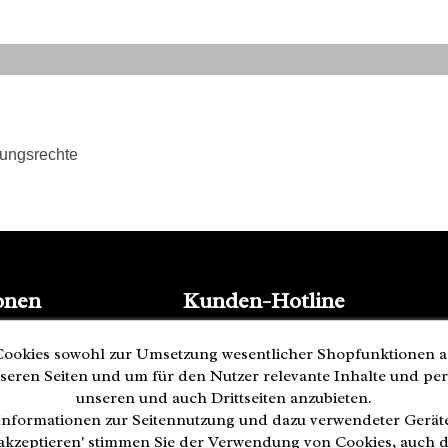
tungsrechte
onen
Kunden-Hotline
(040) 244 249-49
ookies sowohl zur Umsetzung wesentlicher Shopfunktionen a
Mo - Fr 08:00 - 18:00
seren Seiten und um für den Nutzer relevante Inhalte und pe
Zahlung
unseren und auch Drittseiten anzubieten.
nformationen zur Seitennutzung und dazu verwendeter Gerä
ederrufen
e akzeptieren' stimmen Sie der Verwendung von Cookies, auch 