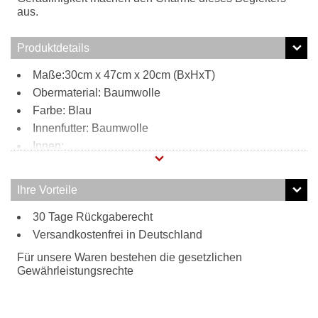
aus.
Produktdetails
Maße:30cm x 47cm x 20cm (BxHxT)
Obermaterial: Baumwolle
Farbe: Blau
Innenfutter: Baumwolle
Innen:
1 Reißverschlussfach
1 Steckfach
Ihre Vorteile
Außen:
30 Tage Rückgaberecht
2 Reißverschlussfächer
Tragweise:
Versandkostenfrei in Deutschland
Rucksack
Für unsere Waren bestehen die gesetzlichen
Gewährleistungsrechte