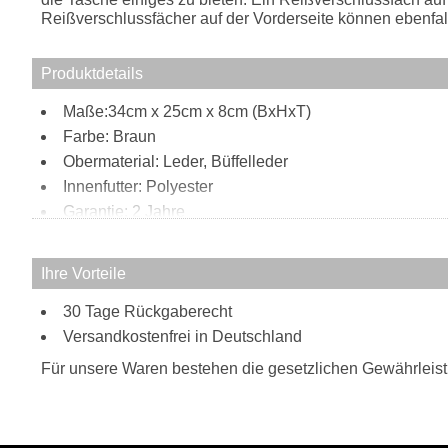
Reißverschlussfächer auf der Vorderseite können ebenfal
Produktdetails
Maße:34cm x 25cm x 8cm (BxHxT)
Farbe: Braun
Obermaterial: Leder, Büffelleder
Innenfutter: Polyester
Garantie: 2 Jahre
Außen:
ein Reißverschlussfach auf der Oberseite
Ihre Vorteile
ein Reißverschlussfach auf der Rückseite
30 Tage Rückgaberecht
zwei Einsteckfächer auf der Vorderseite
Versandkostenfrei in Deutschland
zwei Reißverschlussfächer auf der Vorderseite
schließt mit Magnetverschluss
Für unsere Waren bestehen die gesetzlichen Gewährleis
schließt mit Reißverschluss
Tragweise:
Schultergurt