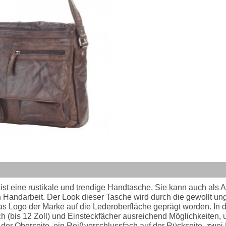
t eine rustikale und trendige Handtasche. Sie kann auch als 
n Handarbeit. Der Look dieser Tasche wird durch die gewollt un
s Logo der Marke auf die Lederoberfläche geprägt worden. In der
pfach (bis 12 Zoll) und Einsteckfächer ausreichend Möglichkeit
 der Oberseite, ein Reißverschlussfach auf der Rückseite, zwei