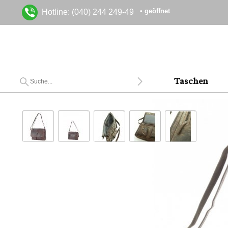
• geöffnet
Hotline: (040) 244 249-49
Taschen