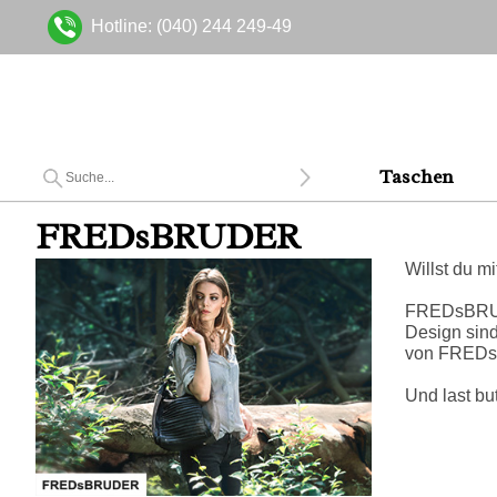
Hotline: (040) 244 249-49
Taschen
FREDsBRUDER
Willst du 
FREDsBRUDER
Design sind
von FRED
Und last bu