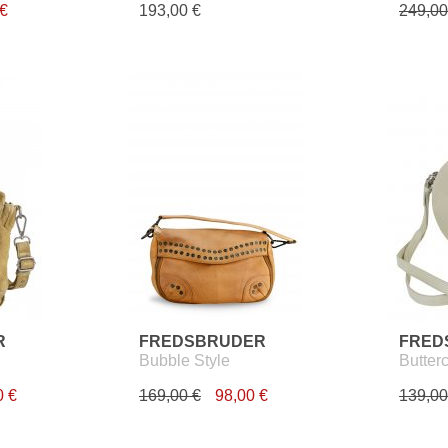
 €
193,00 €
249,00
R
FREDSBRUDER
FRED
Bubble Style
Butter
0 €
169,00 €
98,00 €
139,00