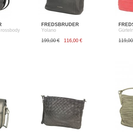
R
FREDSBRUDER
FRED
Crossbody
Yolano
Gürte
199,00 €
116,00 €
119,00