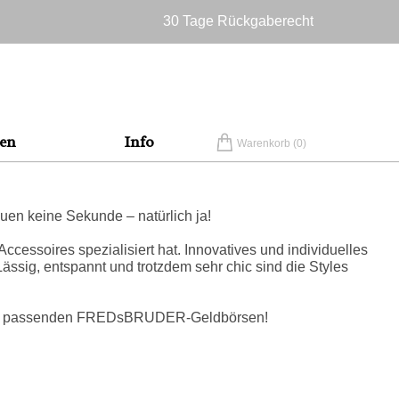
30 Tage Rückgaberecht
Versandkostenfrei in Deutschland
en
Info
Warenkorb (
0
)
n keine Sekunde – natürlich ja!
ssoires spezialisiert hat. Innovatives und individuelles
Lässig, entspannt und trotzdem sehr chic sind die Styles
ls die passenden FREDsBRUDER-Geldbörsen!