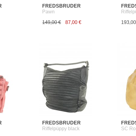
R
FREDSBRUDER
FRED
Pawn
Riffelp
149,00 €
87,00 €
193,00
R
FREDSBRUDER
FRED
Riffelpüppy black
SC Ro