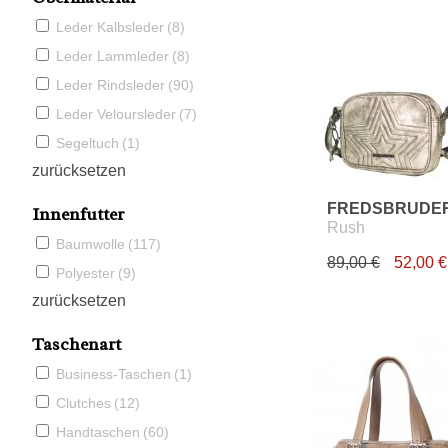
Leder Kalbsleder
(8)
Leder Lammleder
(8)
Leder Rindsleder
(90)
Leder Veloursleder
(7)
Segeltuch
(1)
zurücksetzen
FREDSBRUDE
Innenfutter
Rush
Baumwolle
(117)
89,00 €
52,00 €
Polyester
(9)
zurücksetzen
Taschenart
Business-Taschen
(1)
Clutches
(12)
Handtaschen
(60)