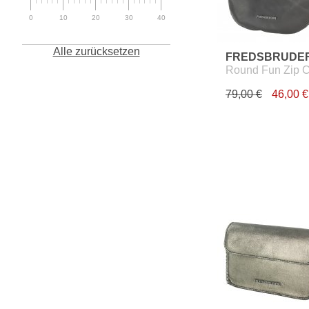
0
10
20
30
40
Alle zurücksetzen
FREDSBRUDE
Round Fun Zip 
79,00 €
46,00 €