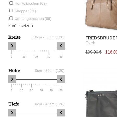
Henkeltaschen
(69)
Shopper
(11)
Umhängetaschen
(89)
zurücksetzen
Breite
10cm - 50cm (120)
FREDSBRUDE
Okeh
199,00 €
116,0
0
20
30
40
50
Höhe
0cm - 50cm (120)
0
10
20
30
40
50
Tiefe
0cm - 40cm (120)