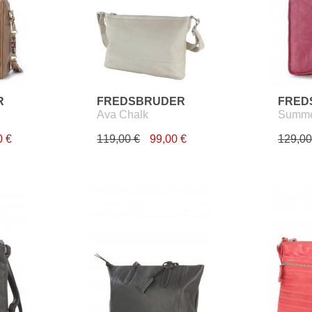
R
FREDSBRUDER
FRED
Ava Chalk
Summ
0 €
119,00 €
99,00 €
129,00