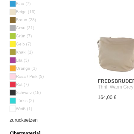
Blau (7)
Beige (16)
Braun (28)
Grau (31)
Grün (7)
Gelb (7)
Khaki (1)
Lila (3)
Orange (3)
Rosa / Pink (9)
FREDSBRUDE
Rot (7)
Thrill Warm Grey
Schwarz (15)
164,00 €
Türkis (2)
Weiß (1)
zurücksetzen
Obermaterial