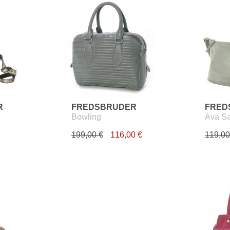
R
FREDSBRUDER
FRED
Bowling
Ava S
199,00 €
116,00 €
119,00