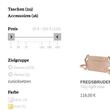
taschen
(123)
accessoires
(26)
Preis
25 € - 250 € (123)
0
50
75
150
200
250
Zielgruppe
Damen
(123)
Herren
(1)
zurücksetzen
FREDSBRUDE
Tiny light rose
Farbe
116,00 €
Silber (3)
Gold (2)