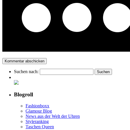
Suchen nach:
Blogroll
Fashionboxx
Glamour Blog
News aus der Welt der Uhren
Styleranking
Taschen Queen