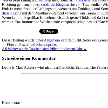
Wer es gern kräftig und auffällig mag, sollte sich die
Dixie
von FredsB
Richtung geht auch diese
coole Umhängetasche
von Taschendieb Wie
Pink ist mein absoluter Lieblingston, wenn es um Frühlings- und So
diese Tasche
mit dem Musthave-Stempel versehen, ein Traum in Fuchsi
Wenn kein Pink greifbar ist, nehme ich auch gerne Türkis und da ist 
werden. Das kommende Wochenende verspricht schon das perfekte We
Dieser Beitrag wurde unter
Allgemein
veröffentlicht. Setze ein Lesez
←
Flower Power und Blumenprints
All White: weiße Taschen sind Pflicht in diesem Jahr
→
Schreibe einen Kommentar
Deine E-Mail-Adresse wird nicht veröffentlicht.
Erforderliche Felder 
Kommentar