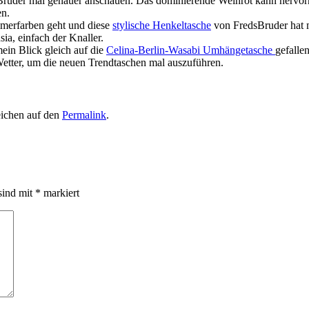
ruder mal genauer anschauen. Das dominierende Weinrot kann hervorra
n.
mmerfarben geht und diese
stylische Henkeltasche
von FredsBruder hat m
a, einfach der Knaller.
mein Blick gleich auf die
Celina-Berlin-Wasabi Umhängetasche
gefalle
tter, um die neuen Trendtaschen mal auszuführen.
eichen auf den
Permalink
.
sind mit
*
markiert