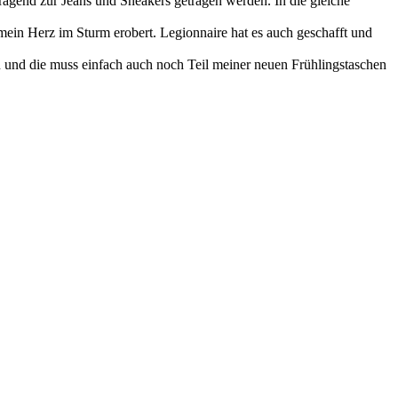
gend zur Jeans und Sneakers getragen werden. In die gleiche
ein Herz im Sturm erobert. Legionnaire hat es auch geschafft und
n und die muss einfach auch noch Teil meiner neuen Frühlingstaschen