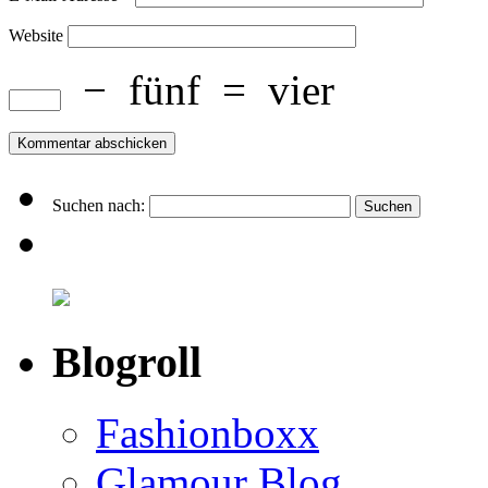
Website
−
fünf
=
vier
Suchen nach:
Blogroll
Fashionboxx
Glamour Blog